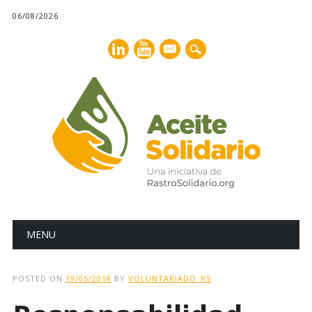
06/08/2026
mail
Main menu
Skip
MENU
to
content
POSTED ON
19/05/2018
BY
VOLUNTARIADO_RS