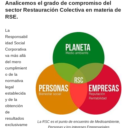
Analicemos el grado de compromiso del
sector Restauración Colectiva en materia de
RSE.
La
Responsabil
idad Social
Corporativa
va más allá
del mero
cumplimient
o de la
normativa
legal
establecida
y de la
obtención
de
resultados
La RSC es el punto de encuentro de Medioambiente,
exclusivame
Personas y los intereses Empresariales