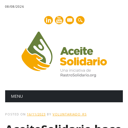
08/08/2026
mail
Main menu
Skip
MENU
to
content
POSTED ON
16/11/2023
BY
VOLUNTARIADO_RS