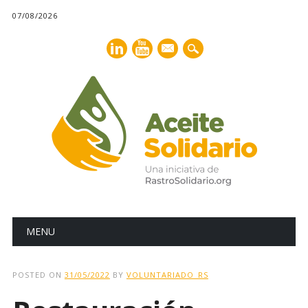
07/08/2026
mail
Main menu
Skip
MENU
to
content
POSTED ON
31/05/2022
BY
VOLUNTARIADO_RS