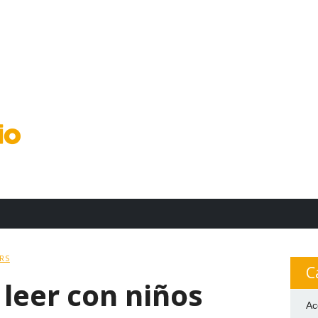
RS
C
leer con niños
Ac