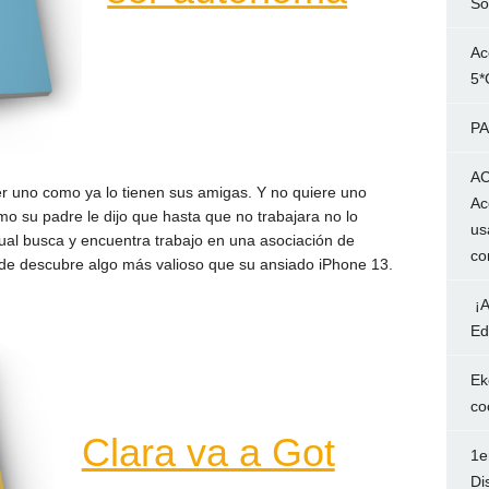
So
Ac
5*
PA
AC
ner uno como ya lo tienen sus amigas. Y no quiere uno
Ac
o su padre le dijo que hasta que no trabajara no lo
us
ual busca y encuentra trabajo en una asociación de
co
nde descubre algo más valioso que su ansiado iPhone 13.
¡A
Ed
Ek
co
Clara va a Got
1e
Di