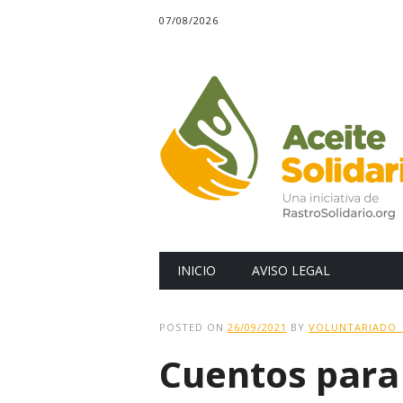
07/08/2026
Main menu
Skip
INICIO
AVISO LEGAL
to
content
POSTED ON
26/09/2021
BY
VOLUNTARIADO_
Cuentos para 