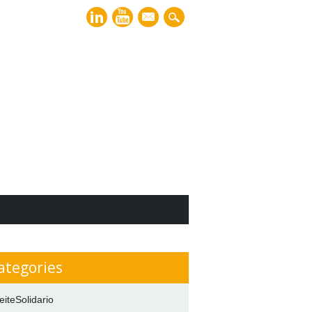
mail
ategories
eiteSolidario