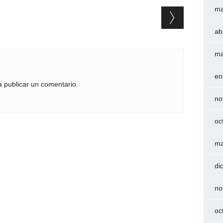
ma
ab
ma
en
 publicar un comentario.
no
oc
ma
di
no
oc