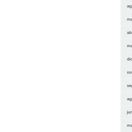
ag
ma
ab
ma
di
no
se
ag
ju
ma