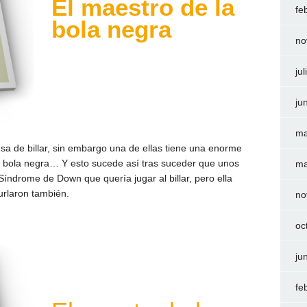
El
maestro
de la
fe
bola negra
no
ju
ju
ma
a de billar, sin embargo una de ellas tiene una enorme
la bola negra… Y esto sucede así tras suceder que unos
ma
Síndrome de Down que quería jugar al billar, pero ella
burlaron también.
no
oc
ju
fe