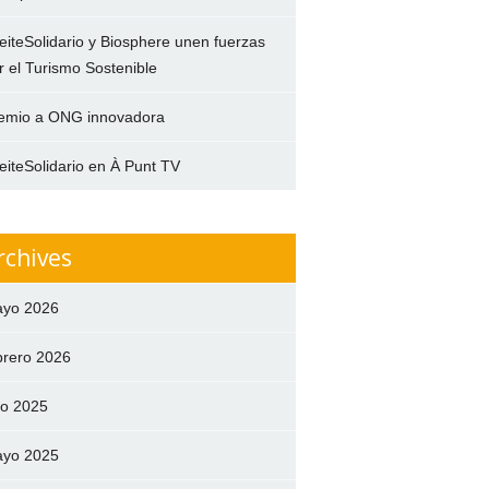
eiteSolidario y Biosphere unen fuerzas
r el Turismo Sostenible
emio a ONG innovadora
eiteSolidario en À Punt TV
rchives
yo 2026
brero 2026
lio 2025
yo 2025