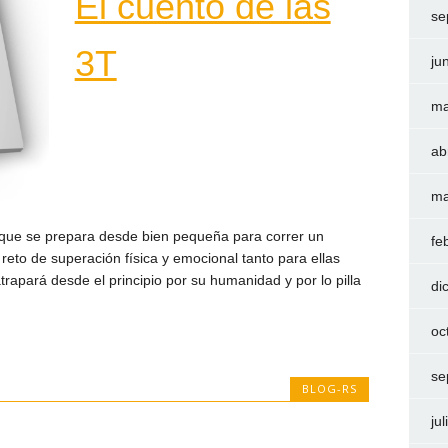
El cuento de las
se
3T
ju
ma
ab
ma
que se prepara desde bien pequeña para correr un
fe
reto de superación física y emocional tanto para ellas
trapará desde el principio por su humanidad y por lo pilla
di
oc
se
BLOG-RS
ju