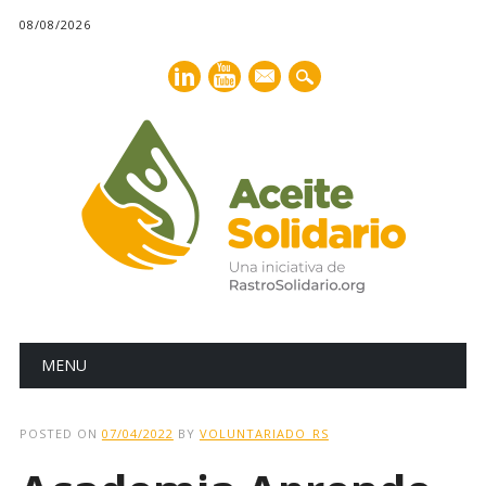
08/08/2026
mail
Main menu
Skip
MENU
to
content
POSTED ON
07/04/2022
BY
VOLUNTARIADO_RS