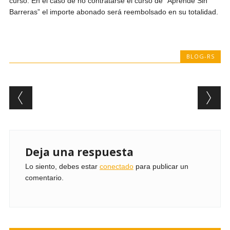
curso. En el caso de no contratarse el curso de “Aprende Sin
Barreras” el importe abonado será reembolsado en su totalidad.
BLOG-RS
Post navigation
Deja una respuesta
Lo siento, debes estar
conectado
para publicar un
comentario.