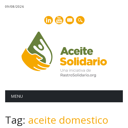
09/08/2026
mail
Main menu
Skip
MENU
to
content
Tag:
aceite domestico