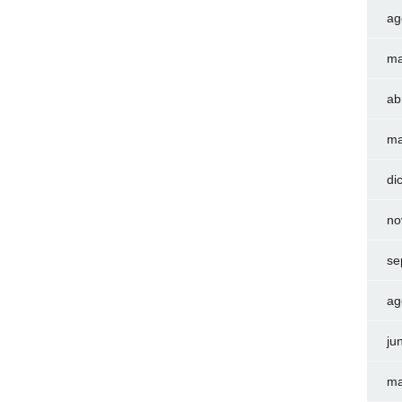
ag
ma
ab
ma
di
no
se
ag
ju
ma