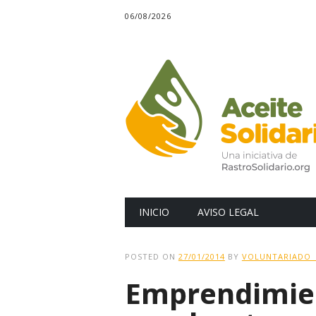
06/08/2026
Main menu
Skip
INICIO
AVISO LEGAL
to
content
POSTED ON
27/01/2014
BY
VOLUNTARIADO_
Emprendimie