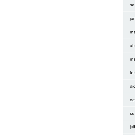
se
ju
ma
ab
ma
fe
di
oc
se
ju