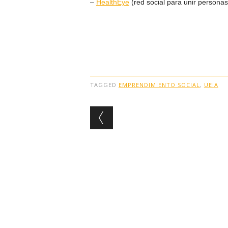
–
HealthEye
(red social para unir persona
TAGGED
EMPRENDIMIENTO SOCIAL
,
UEIA
Post navigation