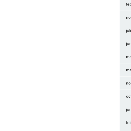
fe
no
ju
ju
ma
ma
no
oc
ju
fe