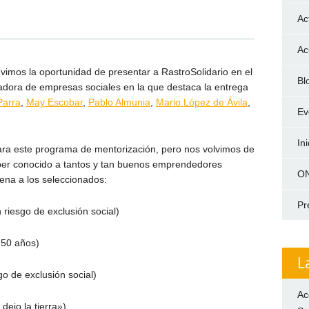
Ac
Ac
vimos la oportunidad de presentar a RastroSolidario en el
Bl
adora de empresas sociales en la que destaca la entrega
Parra
,
May Escobar
,
Pablo Almunia
,
Mario López de Ávila
,
Ev
In
ara este programa de mentorización, pero nos volvimos de
ber conocido a tantos y tan buenos emprendedores
ON
ena a los seleccionados:
Pr
riesgo de exclusión social)
50 años)
L
o de exclusión social)
Ac
 dejo la tierra»)