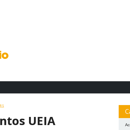
RS
C
ntos UEIA
Ac