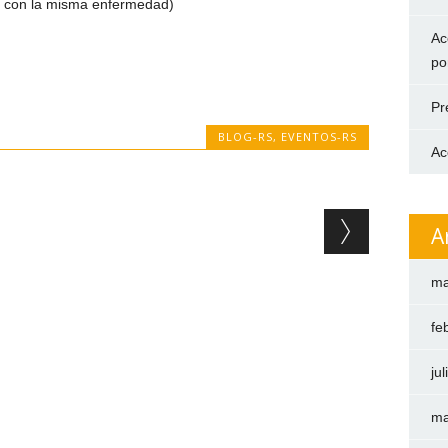
s con la misma enfermedad)
Ac
po
Pr
BLOG-RS
,
EVENTOS-RS
Ac
A
ma
fe
ju
ma