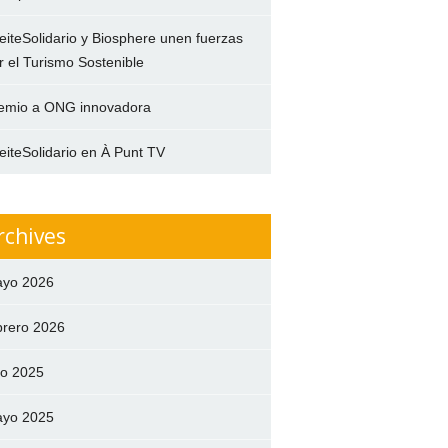
eiteSolidario y Biosphere unen fuerzas
r el Turismo Sostenible
emio a ONG innovadora
eiteSolidario en À Punt TV
rchives
yo 2026
brero 2026
lio 2025
yo 2025