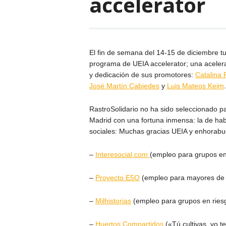
accelerator
El fin de semana del 14-15 de diciembre tu
programa de UEIA accelerator; una aceler
y dedicación de sus promotores:
Catalina 
José Martín Cabiedes
y
Luis Mateos Keim
.
RastroSolidario no ha sido seleccionado p
Madrid con una fortuna inmensa: la de ha
sociales: Muchas gracias UEIA y enhorabu
–
Interesocial.com
(empleo para grupos en 
–
Proyecto E5O
(empleo para mayores de 
–
Milhistorias
(empleo para grupos en riesg
–
Huertos Compartidos
(«Tú cultivas, yo te