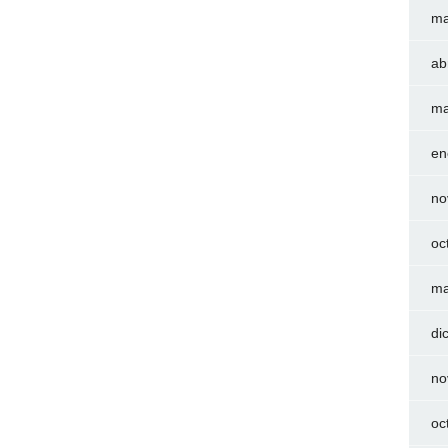
ma
ab
ma
en
no
oc
ma
di
no
oc