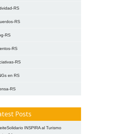
tividad-RS
uerdos-RS
og-RS
entos-RS
iciativas-RS
Gs en RS
ensa-RS
atest Posts
eiteSolidario INSPIRA al Turismo