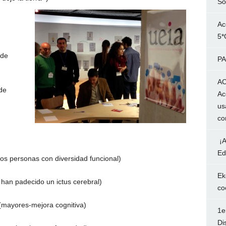
So
Ac
5*
 de
PA
AC
de
Ac
us
co
¡A
Ed
s personas con diversidad funcional)
Ek
han padecido un ictus cerebral)
co
mayores-mejora cognitiva)
1e
Di