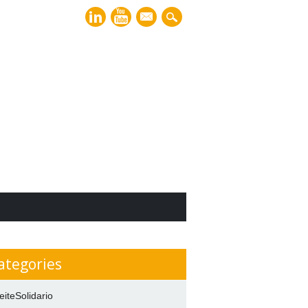
mail
ategories
eiteSolidario