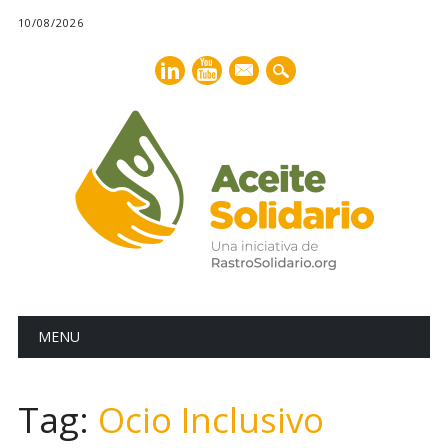
10/08/2026
mail
Main menu
Skip
MENU
to
content
Tag:
Ocio Inclusivo