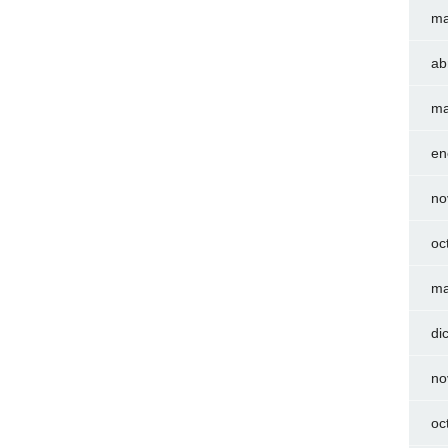
ma
ab
ma
en
no
oc
ma
di
no
oc