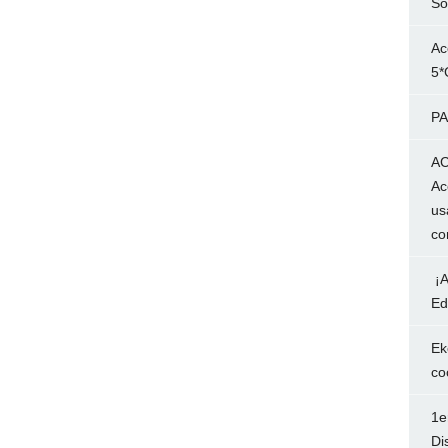
So
Ac
5*
PA
AC
Ac
us
co
¡A
Ed
Ek
co
1e
Di