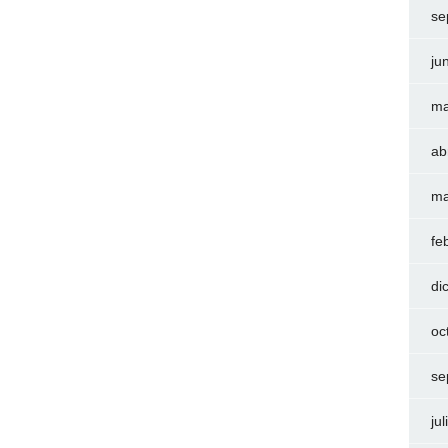
se
ju
ma
ab
ma
fe
di
oc
se
ju