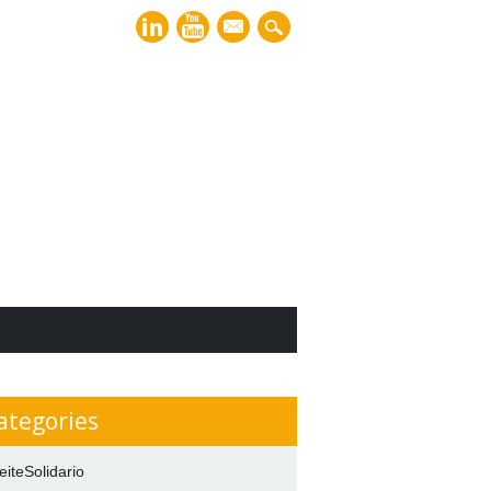
mail
ategories
eiteSolidario