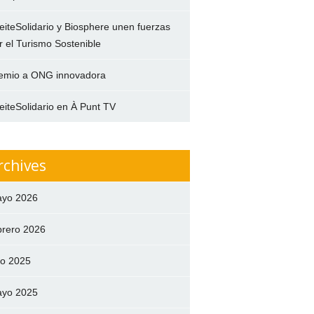
eiteSolidario y Biosphere unen fuerzas
r el Turismo Sostenible
emio a ONG innovadora
eiteSolidario en À Punt TV
rchives
yo 2026
brero 2026
lio 2025
yo 2025