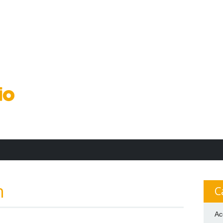
n
C
Ac