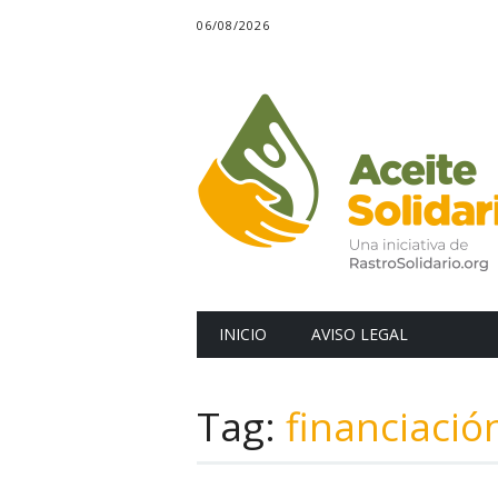
06/08/2026
Main menu
Skip
INICIO
AVISO LEGAL
to
content
Tag:
financiació