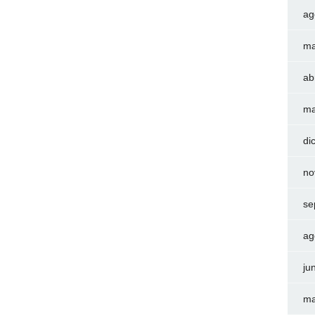
ag
ma
ab
ma
di
no
se
ag
ju
ma