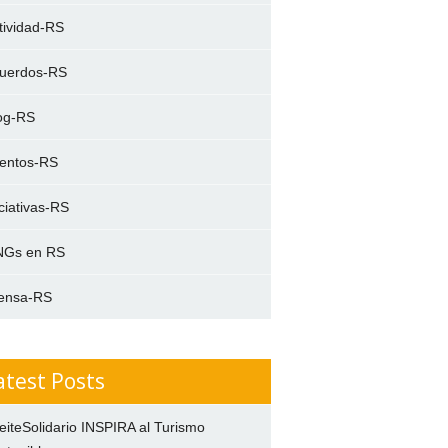
tividad-RS
uerdos-RS
og-RS
entos-RS
iciativas-RS
Gs en RS
ensa-RS
atest Posts
eiteSolidario INSPIRA al Turismo