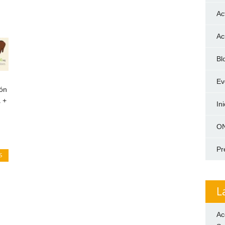
Ac
Ac
Bl
Ev
ión
 +
In
ON
Pr
S
L
Ac