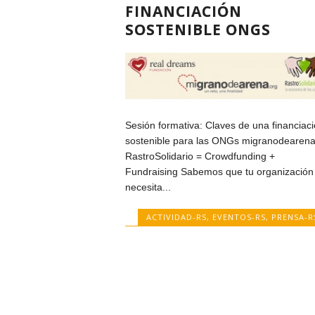
FINANCIACIÓN
SOSTENIBLE ONGS
Sesión formativa: Claves de una financiac
sostenible para las ONGs migranodearena
RastroSolidario = Crowdfunding +
Fundraising Sabemos que tu organización
necesita...
ACTIVIDAD-RS
,
EVENTOS-RS
,
PRENSA-R