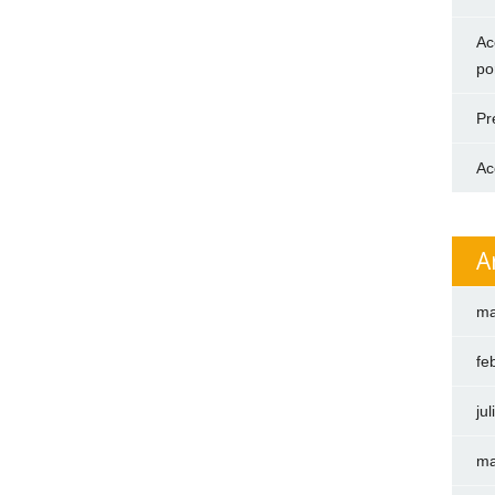
Ac
po
Pr
Ac
A
ma
fe
ju
ma