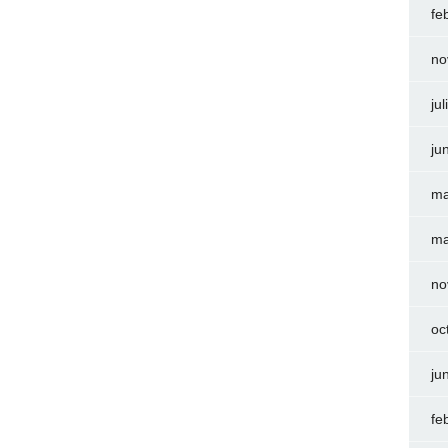
fe
no
ju
ju
ma
ma
no
oc
ju
fe