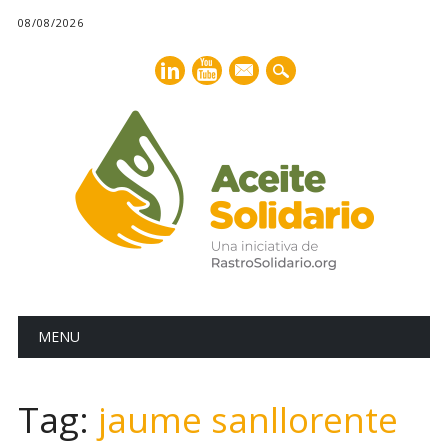
08/08/2026
mail
Main menu
Skip
MENU
to
content
Tag:
jaume sanllorente