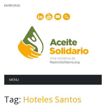
06/08/2026
mail
Main menu
Skip
MENU
to
content
Tag:
Hoteles Santos