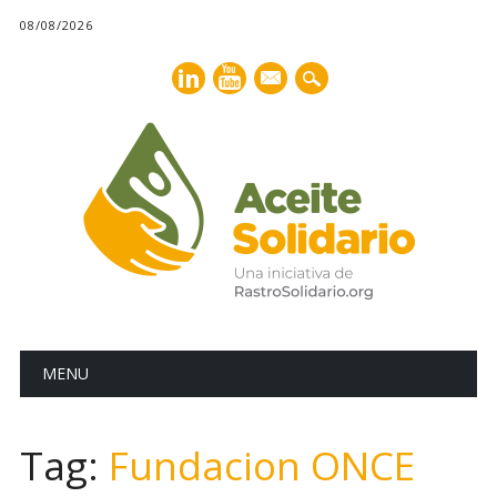
08/08/2026
mail
Main menu
Skip
MENU
to
content
Tag:
Fundacion ONCE