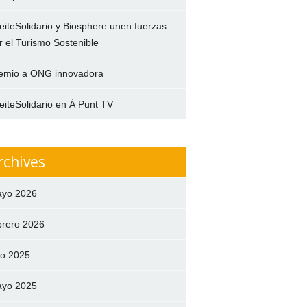
eiteSolidario y Biosphere unen fuerzas
r el Turismo Sostenible
emio a ONG innovadora
eiteSolidario en À Punt TV
rchives
yo 2026
brero 2026
lio 2025
yo 2025