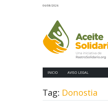
06/08/2026
Main menu
Skip
INICIO
AVISO LEGAL
to
content
Tag:
Donostia