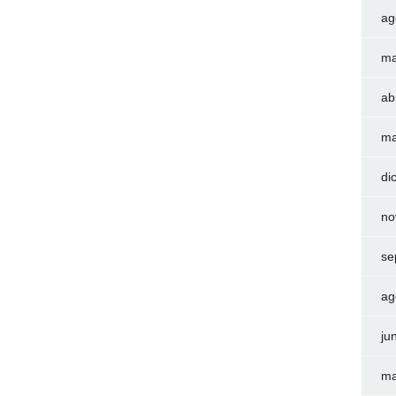
ag
ma
ab
ma
di
no
se
ag
ju
ma