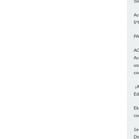
So
Ac
5*
PA
AC
Ac
us
co
¡A
Ed
Ek
co
1e
Di