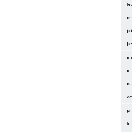
fe
no
ju
ju
ma
ma
no
oc
ju
fe