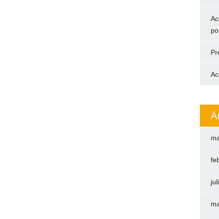
Ac
po
Pr
Ac
A
ma
fe
ju
ma