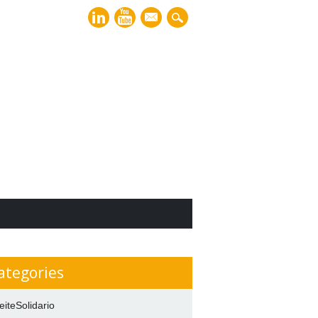
mail
ategories
eiteSolidario