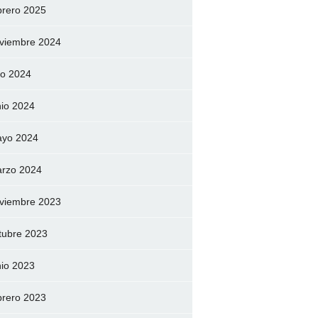
brero 2025
viembre 2024
lio 2024
nio 2024
yo 2024
rzo 2024
viembre 2023
tubre 2023
nio 2023
brero 2023