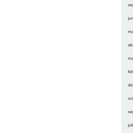
se
ju
ma
ab
ma
fe
di
oc
se
ju