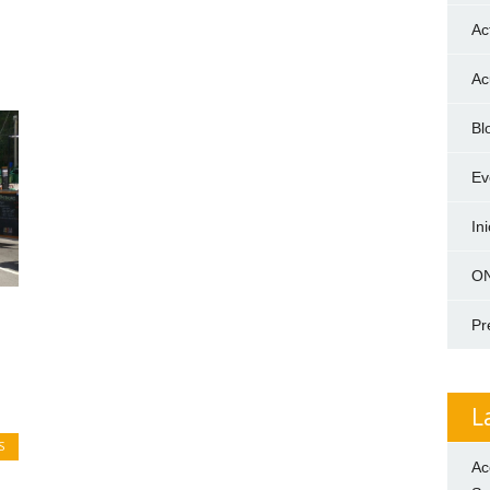
Ac
Ac
Bl
Ev
In
ON
Pr
L
S
Ac