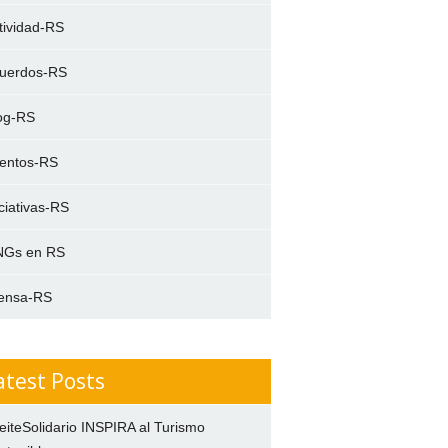
tividad-RS
uerdos-RS
og-RS
entos-RS
iciativas-RS
Gs en RS
ensa-RS
atest Posts
eiteSolidario INSPIRA al Turismo