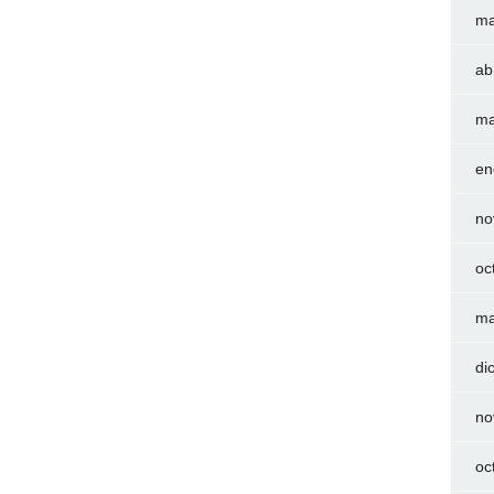
ma
ab
ma
en
no
oc
ma
di
no
oc