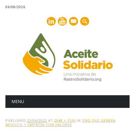
06/08/2026
mail
Main menu
Skip
MENU
to
content
PUBLISHED
22/06/2022
AT
2048 × 1536
IN
ONG QUE GENERA
NEGOCIO Y EMPRESA CON VALORES