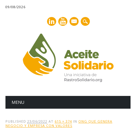
09/08/2026
mail
Main menu
Skip
MENU
to
content
PUBLISHED
23/06/2022
AT
615 × 374
IN
ONG QUE GENERA
NEGOCIO Y EMPRESA CON VALORES