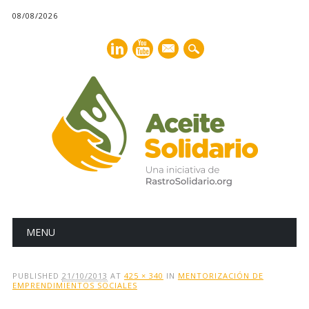
08/08/2026
mail
Main menu
Skip
MENU
to
content
PUBLISHED
21/10/2013
AT
425 × 340
IN
MENTORIZACIÓN DE
EMPRENDIMIENTOS SOCIALES