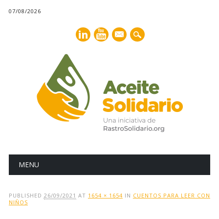
07/08/2026
mail
Main menu
Skip
MENU
to
content
PUBLISHED
26/09/2021
AT
1654 × 1654
IN
CUENTOS PARA LEER CON
NIÑOS