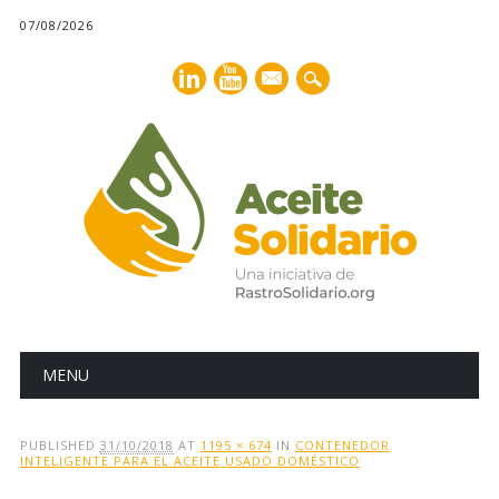
07/08/2026
mail
Main menu
Skip
MENU
to
content
PUBLISHED
31/10/2018
AT
1195 × 674
IN
CONTENEDOR
INTELIGENTE PARA EL ACEITE USADO DOMÉSTICO