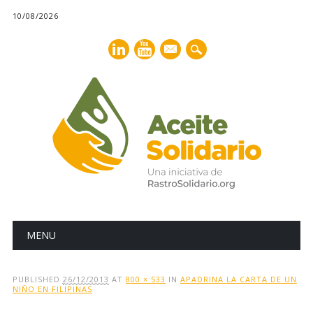
10/08/2026
mail
Main menu
Skip
MENU
to
content
PUBLISHED
26/12/2013
AT
800 × 533
IN
APADRINA LA CARTA DE UN
NIÑO EN FILIPINAS